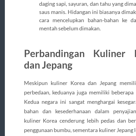
daging sapi, sayuran, dan tahu yang dim
saus manis. Hidangan ini biasanya dima
cara mencelupkan bahan-bahan ke da
mentah sebelum dimakan.
Perbandingan Kuliner 
dan Jepang
Meskipun kuliner Korea dan Jepang memili
perbedaan, keduanya juga memiliki beberapa
Kedua negara ini sangat menghargai kesega
bahan dan kesederhanaan dalam penyajia
kuliner Korea cenderung lebih pedas dan be
penggunaan bumbu, sementara kuliner Jepang l