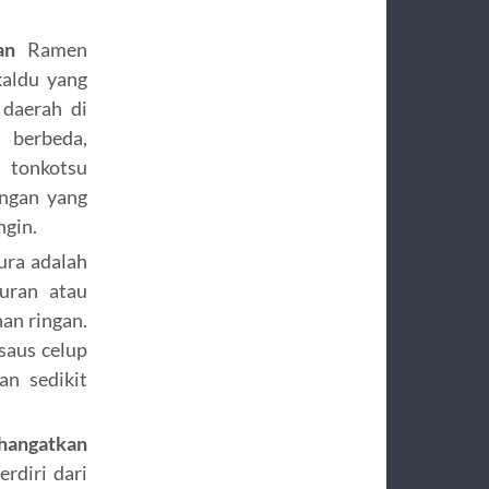
an
Ramen
kaldu yang
 daerah di
 berbeda,
 tonkotsu
ngan yang
ngin.
ra adalah
uran atau
an ringan.
saus celup
n sedikit
hangatkan
rdiri dari