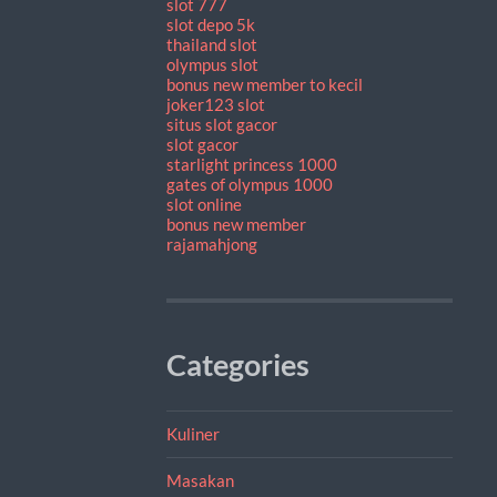
slot 777
slot depo 5k
thailand slot
olympus slot
bonus new member to kecil
joker123 slot
situs slot gacor
slot gacor
starlight princess 1000
gates of olympus 1000
slot online
bonus new member
rajamahjong
Categories
Kuliner
Masakan