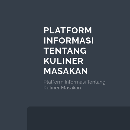
PLATFORM
INFORMASI
TENTANG
KULINER
MASAKAN
Platform Informasi Tentang
Kuliner Masakan