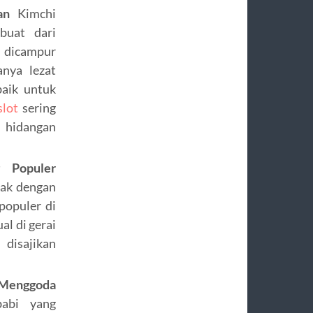
an
Kimchi
buat dari
 dicampur
nya lezat
baik untuk
slot
sering
 hidangan
 Populer
sak dengan
populer di
al di gerai
 disajikan
 Menggoda
babi yang