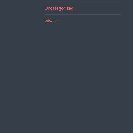
Uncategorized
wisata