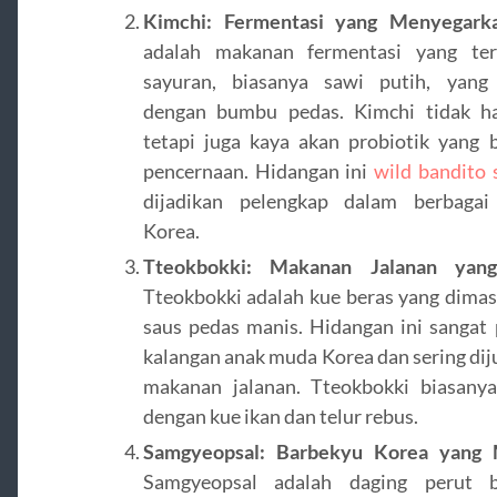
Kimchi: Fermentasi yang Menyegark
adalah makanan fermentasi yang ter
sayuran, biasanya sawi putih, yang
dengan bumbu pedas. Kimchi tidak ha
tetapi juga kaya akan probiotik yang 
pencernaan. Hidangan ini
wild bandito 
dijadikan pelengkap dalam berbagai
Korea.
Tteokbokki: Makanan Jalanan yang
Tteokbokki adalah kue beras yang dima
saus pedas manis. Hidangan ini sangat 
kalangan anak muda Korea dan sering diju
makanan jalanan. Tteokbokki biasanya
dengan kue ikan dan telur rebus.
Samgyeopsal: Barbekyu Korea yang
Samgyeopsal adalah daging perut 