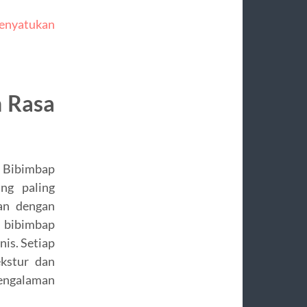
Menyatukan
n Rasa
ibimbap
ng paling
kan dengan
 bibimbap
is. Setiap
kstur dan
engalaman