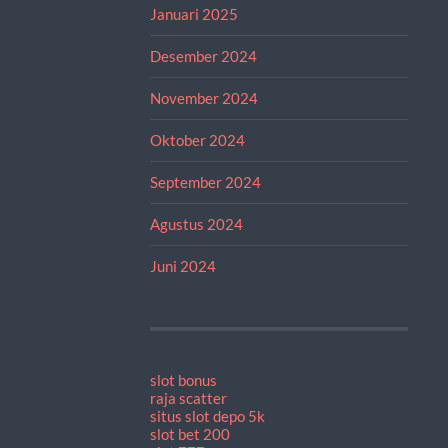
Januari 2025
Desember 2024
November 2024
Oktober 2024
September 2024
Agustus 2024
Juni 2024
slot bonus
raja scatter
situs slot depo 5k
slot bet 200