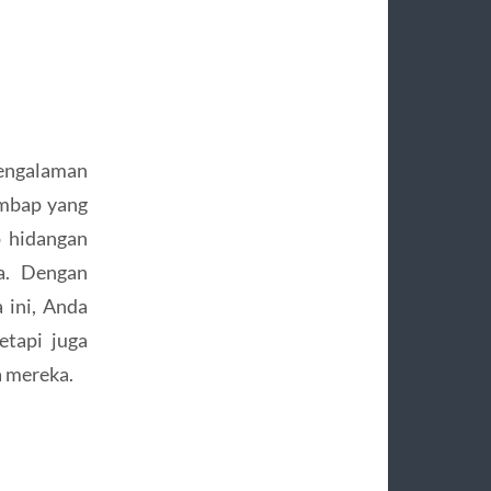
engalaman
imbap yang
p hidangan
a. Dengan
 ini, Anda
etapi juga
a mereka.