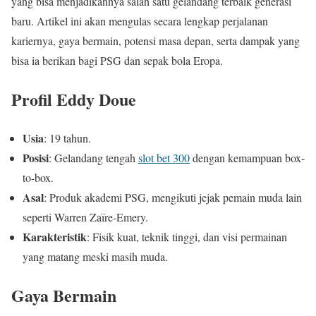
yang bisa menjadikannya salah satu gelandang terbaik generasi
baru. Artikel ini akan mengulas secara lengkap perjalanan
kariernya, gaya bermain, potensi masa depan, serta dampak yang
bisa ia berikan bagi PSG dan sepak bola Eropa.
Profil Eddy Doue
Usia
: 19 tahun.
Posisi
: Gelandang tengah
slot bet 300
dengan kemampuan box-
to-box.
Asal
: Produk akademi PSG, mengikuti jejak pemain muda lain
seperti Warren Zaïre-Emery.
Karakteristik
: Fisik kuat, teknik tinggi, dan visi permainan
yang matang meski masih muda.
Gaya Bermain