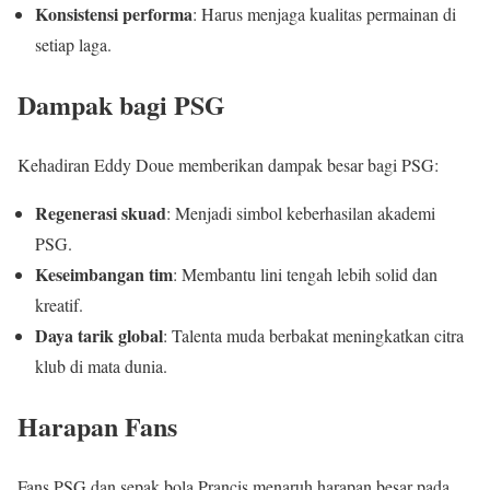
Konsistensi performa
: Harus menjaga kualitas permainan di
setiap laga.
Dampak bagi PSG
Kehadiran Eddy Doue memberikan dampak besar bagi PSG:
Regenerasi skuad
: Menjadi simbol keberhasilan akademi
PSG.
Keseimbangan tim
: Membantu lini tengah lebih solid dan
kreatif.
Daya tarik global
: Talenta muda berbakat meningkatkan citra
klub di mata dunia.
Harapan Fans
Fans PSG dan sepak bola Prancis menaruh harapan besar pada