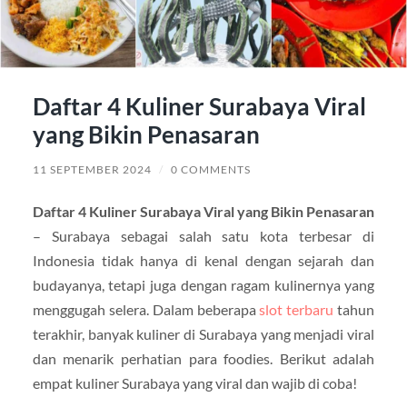
Daftar 4 Kuliner Surabaya Viral
yang Bikin Penasaran
11 SEPTEMBER 2024
/
0 COMMENTS
Daftar 4 Kuliner Surabaya Viral yang Bikin Penasaran
– Surabaya sebagai salah satu kota terbesar di
Indonesia tidak hanya di kenal dengan sejarah dan
budayanya, tetapi juga dengan ragam kulinernya yang
menggugah selera. Dalam beberapa
slot terbaru
tahun
terakhir, banyak kuliner di Surabaya yang menjadi viral
dan menarik perhatian para foodies. Berikut adalah
empat kuliner Surabaya yang viral dan wajib di coba!