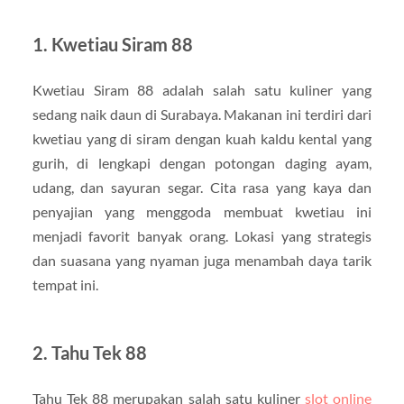
1.
Kwetiau Siram 88
Kwetiau Siram 88 adalah salah satu kuliner yang
sedang naik daun di Surabaya. Makanan ini terdiri dari
kwetiau yang di siram dengan kuah kaldu kental yang
gurih, di lengkapi dengan potongan daging ayam,
udang, dan sayuran segar. Cita rasa yang kaya dan
penyajian yang menggoda membuat kwetiau ini
menjadi favorit banyak orang. Lokasi yang strategis
dan suasana yang nyaman juga menambah daya tarik
tempat ini.
2.
Tahu Tek 88
Tahu Tek 88 merupakan salah satu kuliner
slot online