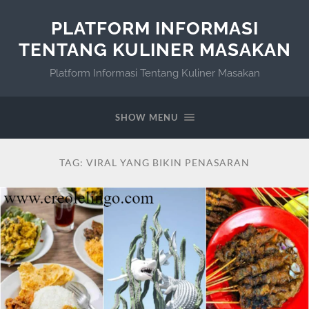
PLATFORM INFORMASI
TENTANG KULINER MASAKAN
Platform Informasi Tentang Kuliner Masakan
SHOW MENU
TAG:
VIRAL YANG BIKIN PENASARAN