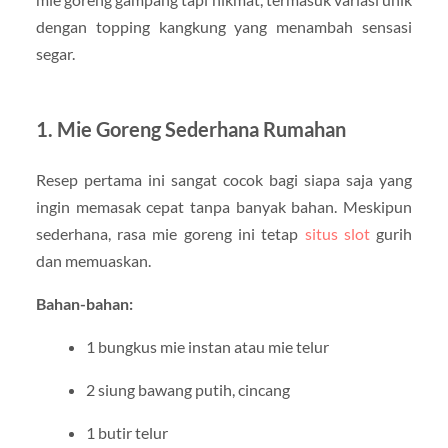
dengan topping kangkung yang menambah sensasi
segar.
1. Mie Goreng Sederhana Rumahan
Resep pertama ini sangat cocok bagi siapa saja yang
ingin memasak cepat tanpa banyak bahan. Meskipun
sederhana, rasa mie goreng ini tetap
situs slot
gurih
dan memuaskan.
Bahan-bahan:
1 bungkus mie instan atau mie telur
2 siung bawang putih, cincang
1 butir telur