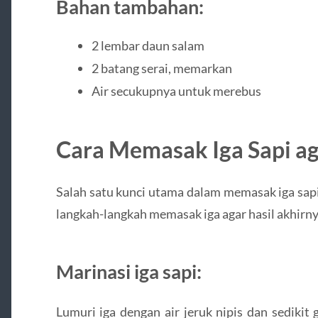
Bahan tambahan:
2 lembar daun salam
2 batang serai, memarkan
Air secukupnya untuk merebus
Cara Memasak Iga Sapi a
Salah satu kunci utama dalam memasak iga sapi
langkah-langkah memasak iga agar hasil akhirny
Marinasi iga sapi:
Lumuri iga dengan air jeruk nipis dan sediki