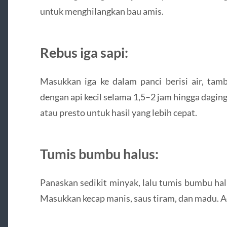
untuk menghilangkan bau amis.
Rebus iga sapi:
Masukkan iga ke dalam panci berisi air, tam
dengan api kecil selama 1,5–2 jam hingga dagi
atau presto untuk hasil yang lebih cepat.
Tumis bumbu halus:
Panaskan sedikit minyak, lalu tumis bumbu ha
Masukkan kecap manis, saus tiram, dan madu. A