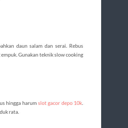
bahkan daun salam dan serai. Rebus
ng empuk. Gunakan teknik slow cooking
lus hingga harum
slot gacor depo 10k
.
duk rata.