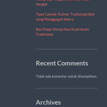
Hangat
Tipat Cantok: Kuliner Tradisional Bali
yang Menggugah Selera
Bau Peapi: Resep Ikan Kuah Asam
Tradisional
Recent Comments
Tidak ada komentar untuk ditampilkan.
Archives