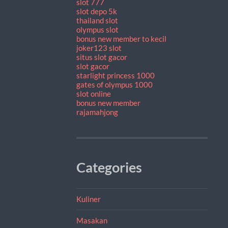
slot 777
slot depo 5k
thailand slot
olympus slot
bonus new member to kecil
joker123 slot
situs slot gacor
slot gacor
starlight princess 1000
gates of olympus 1000
slot online
bonus new member
rajamahjong
Categories
Kuliner
Masakan