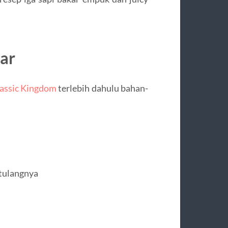
ar
assic Kingdom
terlebih dahulu bahan-
 tulangnya