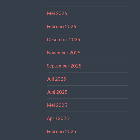
Mei 2026
Februari 2026
Desember 2025
November 2025
September 2025
Juli 2025
Juni 2025
Mei 2025
April 2025
Februari 2025