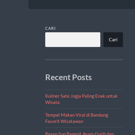
CARI
Cari
Recent Posts
Kuliner Sate Jogja Paling Enak untuk
Wisata
Tempat Makan Viral di Bandung
Favorit Wisatawan
Resep Sup Pangsit Ayam Gurih dan