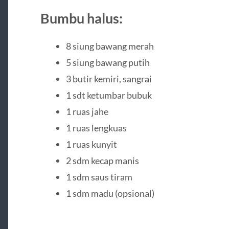
Bumbu halus:
8 siung bawang merah
5 siung bawang putih
3 butir kemiri, sangrai
1 sdt ketumbar bubuk
1 ruas jahe
1 ruas lengkuas
1 ruas kunyit
2 sdm kecap manis
1 sdm saus tiram
1 sdm madu (opsional)