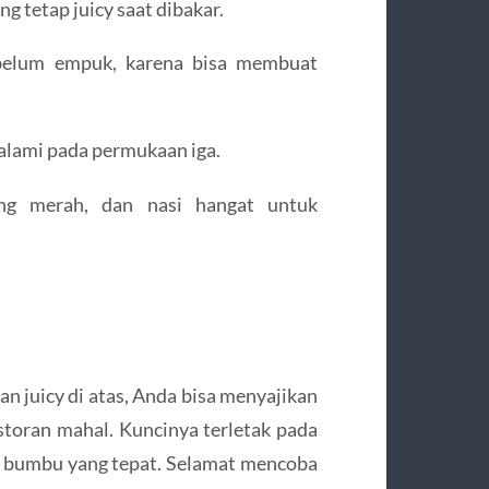
g tetap juicy saat dibakar.
 belum empuk, karena bisa membuat
alami pada permukaan iga.
ang merah, dan nasi hangat untuk
n juicy di atas, Anda bisa menyajikan
storan mahal. Kuncinya terletak pada
n bumbu yang tepat. Selamat mencoba