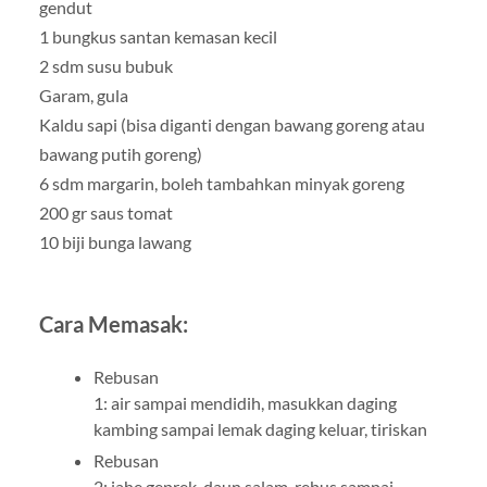
gendut
1 bungkus santan kemasan kecil
2 sdm susu bubuk
Garam, gula
Kaldu sapi (bisa diganti dengan bawang goreng atau
bawang putih goreng)
6 sdm margarin, boleh tambahkan minyak goreng
200 gr saus tomat
10 biji bunga lawang
Cara Memasak:
Rebusan
1: air sampai mendidih, masukkan daging
kambing sampai lemak daging keluar, tiriskan
Rebusan
2: jahe geprek, daun salam, rebus sampai