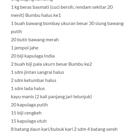
1 kg beras basmati (cuci bersih, rendam sekitar 20
menit) Bumbu halus ke1
1 buah bawang bombay ukuran besar 30 siung bawang
putih
20 butir bawang merah
1 jempol jahe
20 biji kapulaga India
2 buah biji pala ukurn besar Bumbu ke2
1 sdm jintan sangrai halus
2 sdm ketumbar halus
1 sdm lada halus
kayu manis (2 kali panjang jari telunjuk)
20 kapulaga putih
15 biji cengkeh
15 kapulaga utuh
8 batang daun kari/bubuk kari 2 sdm 4 batang sereh