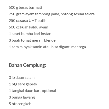
500 g beras basmati
750 gram ayam tempong paha, potong sesuai selera
250 cc susu UHT putih
500 cc kuah kaldu ayam
1 saset bumbu kari instan
3 buah tomat merah, blender
1 sdm minyak samin atau bisa diganti mentega
Bahan Cemplung:
3 lb daun salam
1 btg sere geprek
1 tangkai daun kari, optional
3 bunga lawang
5 btr cengkeh