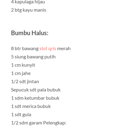
4 kapulaga hijau
2 btg kayu manis
Bumbu Halus:
8 btr bawang
slot qris
merah
5 siung bawang putih
1 cm kunyit
1 cm jahe
1/2 sdt jintan
Sepucuk sdt pala bubuk
1 sdm ketumbar bubuk
1 sdt merica bubuk
1 sdt gula
1/2 sdm garam Pelengkap: