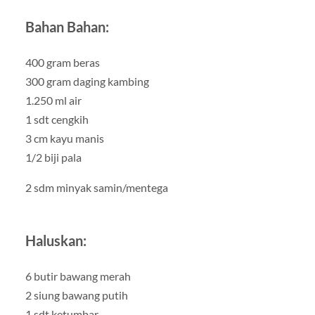
Bahan Bahan:
400 gram beras
300 gram daging kambing
1.250 ml air
1 sdt cengkih
3 cm kayu manis
1/2 biji pala
2 sdm minyak samin/mentega
Haluskan:
6 butir bawang merah
2 siung bawang putih
1 sdt ketumbar