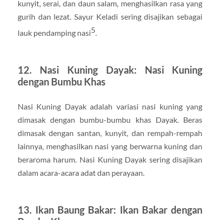
kunyit, serai, dan daun salam, menghasilkan rasa yang
gurih dan lezat. Sayur Keladi sering disajikan sebagai
5
lauk pendamping nasi
.
12. Nasi Kuning Dayak: Nasi Kuning
dengan Bumbu Khas
Nasi Kuning Dayak adalah variasi nasi kuning yang
dimasak dengan bumbu-bumbu khas Dayak. Beras
dimasak dengan santan, kunyit, dan rempah-rempah
lainnya, menghasilkan nasi yang berwarna kuning dan
beraroma harum. Nasi Kuning Dayak sering disajikan
dalam acara-acara adat dan perayaan.
13. Ikan Baung Bakar: Ikan Bakar dengan