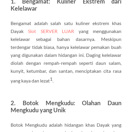
1. Bengamat: Kuliner Ekstrem dari
Kelelawar
Bengamat adalah salah satu kuliner ekstrem khas
Dayak
Slot SERVER LUAR
yang menggunakan
kelelawar sebagai bahan dasarnya. Meskipun
terdengar tidak biasa, hanya kelelawar pemakan buah
yang digunakan dalam hidangan ini. Daging kelelawar
diolah dengan rempah-rempah seperti daun salam,
kunyit, ketumbar, dan santan, menciptakan cita rasa
1
yang kaya dan lezat
.
2. Botok Mengkudu: Olahan Daun
Mengkudu yang Unik
Botok Mengkudu adalah hidangan khas Dayak yang