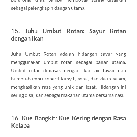
sebagai pelengkap hidangan utama.
15. Juhu Umbut Rotan: Sayur Rotan
dengan Ikan
Juhu Umbut Rotan adalah hidangan sayur yang
menggunakan umbut rotan sebagai bahan utama.
Umbut rotan dimasak dengan ikan air tawar dan
bumbu-bumbu seperti kunyit, serai, dan daun salam,
menghasilkan rasa yang unik dan lezat. Hidangan ini
sering disajikan sebagai makanan utama bersama nasi.
16. Kue Bangkit: Kue Kering dengan Rasa
Kelapa