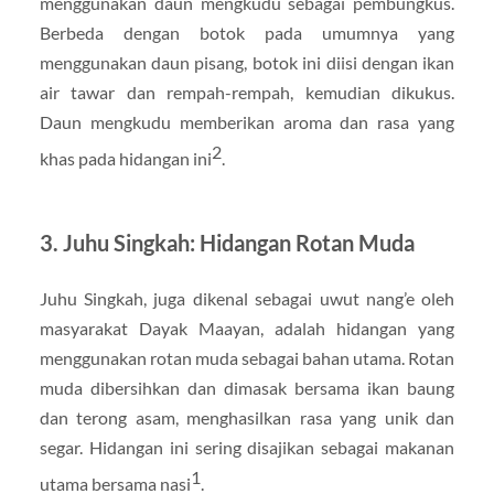
menggunakan daun mengkudu sebagai pembungkus.
Berbeda dengan botok pada umumnya yang
menggunakan daun pisang, botok ini diisi dengan ikan
air tawar dan rempah-rempah, kemudian dikukus.
Daun mengkudu memberikan aroma dan rasa yang
2
khas pada hidangan ini
.
3. Juhu Singkah: Hidangan Rotan Muda
Juhu Singkah, juga dikenal sebagai uwut nang’e oleh
masyarakat Dayak Maayan, adalah hidangan yang
menggunakan rotan muda sebagai bahan utama. Rotan
muda dibersihkan dan dimasak bersama ikan baung
dan terong asam, menghasilkan rasa yang unik dan
segar. Hidangan ini sering disajikan sebagai makanan
1
utama bersama nasi
.