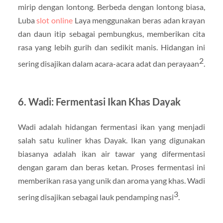
mirip dengan lontong. Berbeda dengan lontong biasa,
Luba
slot online
Laya menggunakan beras adan krayan
dan daun itip sebagai pembungkus, memberikan cita
rasa yang lebih gurih dan sedikit manis. Hidangan ini
2
sering disajikan dalam acara-acara adat dan perayaan
.
6. Wadi: Fermentasi Ikan Khas Dayak
Wadi adalah hidangan fermentasi ikan yang menjadi
salah satu kuliner khas Dayak. Ikan yang digunakan
biasanya adalah ikan air tawar yang difermentasi
dengan garam dan beras ketan. Proses fermentasi ini
memberikan rasa yang unik dan aroma yang khas. Wadi
3
sering disajikan sebagai lauk pendamping nasi
.