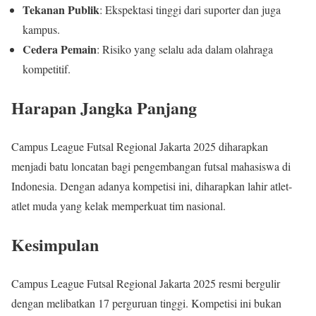
Tekanan Publik
: Ekspektasi tinggi dari suporter dan juga
kampus.
Cedera Pemain
: Risiko yang selalu ada dalam olahraga
kompetitif.
Harapan Jangka Panjang
Campus League Futsal Regional Jakarta 2025 diharapkan
menjadi batu loncatan bagi pengembangan futsal mahasiswa di
Indonesia. Dengan adanya kompetisi ini, diharapkan lahir atlet-
atlet muda yang kelak memperkuat tim nasional.
Kesimpulan
Campus League Futsal Regional Jakarta 2025 resmi bergulir
dengan melibatkan 17 perguruan tinggi. Kompetisi ini bukan