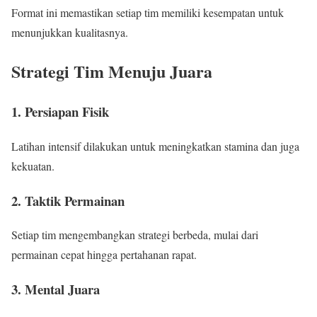
Format ini memastikan setiap tim memiliki kesempatan untuk
menunjukkan kualitasnya.
Strategi Tim Menuju Juara
1. Persiapan Fisik
Latihan intensif dilakukan untuk meningkatkan stamina dan juga
kekuatan.
2. Taktik Permainan
Setiap tim mengembangkan strategi berbeda, mulai dari
permainan cepat hingga pertahanan rapat.
3. Mental Juara