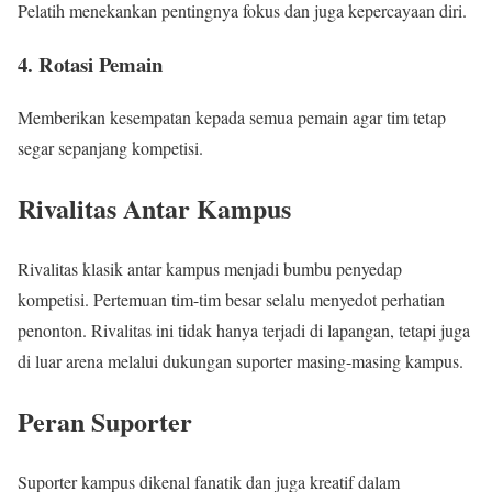
Pelatih menekankan pentingnya fokus dan juga kepercayaan diri.
4. Rotasi Pemain
Memberikan kesempatan kepada semua pemain agar tim tetap
segar sepanjang kompetisi.
Rivalitas Antar Kampus
Rivalitas klasik antar kampus menjadi bumbu penyedap
kompetisi. Pertemuan tim-tim besar selalu menyedot perhatian
penonton. Rivalitas ini tidak hanya terjadi di lapangan, tetapi juga
di luar arena melalui dukungan suporter masing-masing kampus.
Peran Suporter
Suporter kampus dikenal fanatik dan juga kreatif dalam