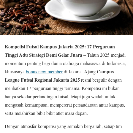
Kompetisi Futsal Kampus Jakarta 2025: 17 Perguruan
Tinggi Adu Strategi Demi Gelar Juara –
Tahun 2025 menjadi
momentum penting bagi dunia olahraga mahasiswa di Indonesia,
Campus
khususnya
bonus new member
di Jakarta. Ajang
League Futsal Regional Jakarta 2025
resmi bergulir dengan
melibatkan 17 perguruan tinggi ternama. Kompetisi ini bukan
hanya sekadar pertandingan futsal, tetapi juga wadah untuk
mengasah kemampuan, mempererat persaudaraan antar kampus,
serta melahirkan bibit-bibit atlet masa depan.
Dengan atmosfer kompetisi yang semakin bergairah, setiap tim