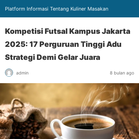
Platform Informasi Tentang Kuliner Masakan
Kompetisi Futsal Kampus Jakarta
2025: 17 Perguruan Tinggi Adu
Strategi Demi Gelar Juara
admin
8 bulan ago