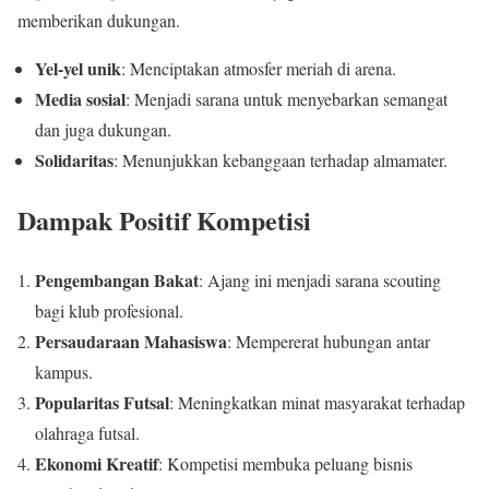
memberikan dukungan.
Yel-yel unik
: Menciptakan atmosfer meriah di arena.
Media sosial
: Menjadi sarana untuk menyebarkan semangat
dan juga dukungan.
Solidaritas
: Menunjukkan kebanggaan terhadap almamater.
Dampak Positif Kompetisi
Pengembangan Bakat
: Ajang ini menjadi sarana scouting
bagi klub profesional.
Persaudaraan Mahasiswa
: Mempererat hubungan antar
kampus.
Popularitas Futsal
: Meningkatkan minat masyarakat terhadap
olahraga futsal.
Ekonomi Kreatif
: Kompetisi membuka peluang bisnis